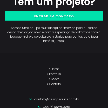
Tem um projeto?
ENTRAR EM CONTATO
Somos uma equipe multidisciplinar movida pela busca do
desconhecido, do novo e com a esperança de voltarmos com a
bagagem cheia de cultura e histórias para contar, bora fazer
história juntos?
> Home
> Portfolio
> Sobre
> Contato
contato@designsource.com.br
+55 (11) 99773-9718