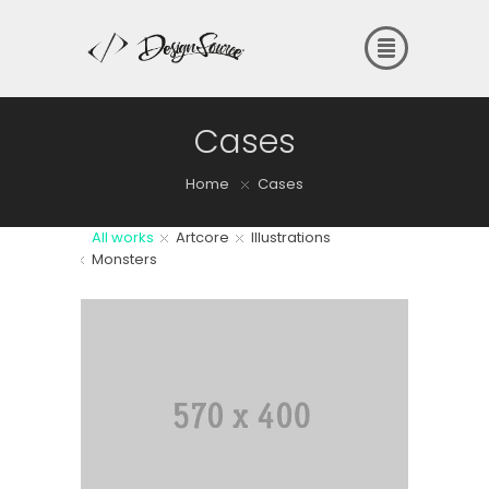
Cases
Home
Cases
All works
Artcore
Illustrations
Monsters