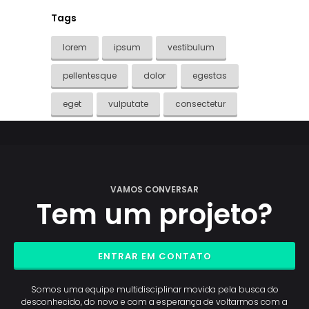
Tags
lorem
ipsum
vestibulum
pellentesque
dolor
egestas
eget
vulputate
consectetur
VAMOS CONVERSAR
Tem um projeto?
ENTRAR EM CONTATO
Somos uma equipe multidisciplinar movida pela busca do
desconhecido, do novo e com a esperança de voltarmos com a