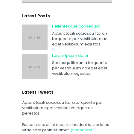
Latest Posts
Pellentesque consequat
Aptent taciti sociosqu litoran
torquente per vestibulum ac
eget vestibulum egestas.
Lorem Ipsum dolor
Sociosqu litoran a torquente
per vestibulum ac eget eget
vestibulum egestas.
Latest Tweets
Aptent taciti sociosqu litora torquente per
vestibulum eget vestibulum egestas
perestas.
Fusce nisi erat, ultrices in tincidunt id, sodales
vitae sem proin sit amet.
@hendrerit