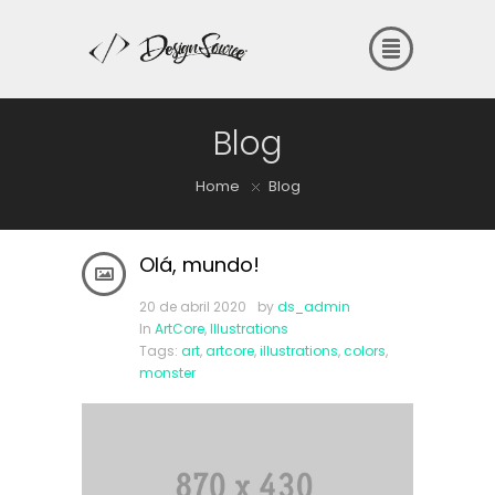
Blog
Home
Blog
Olá, mundo!
20 de abril 2020
by
ds_admin
In
ArtCore
,
Illustrations
Tags:
art
,
artcore
,
illustrations
,
colors
,
monster