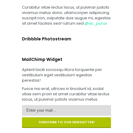
Curabitur vitae lectus lacus, ut pulvinar justots
vivamus metus dolor, ullamcorper adipiscing
suscipit non, vulputate duis augue mi, egestas
sit amet facilisis sed! rutrum sed
@ac_purus
Dribbble Photostream
MailChimp Widget
Aptent taciti sociosqu litora torquente per
vestibulum eget vestibulum egestas
perestas!
Fusce nisi erat, ultrices in tincidunt id, sodal
vitae sem proin sit amet curabitur vitae lectus
lacus, ut pulvinar justots vivamus metus.